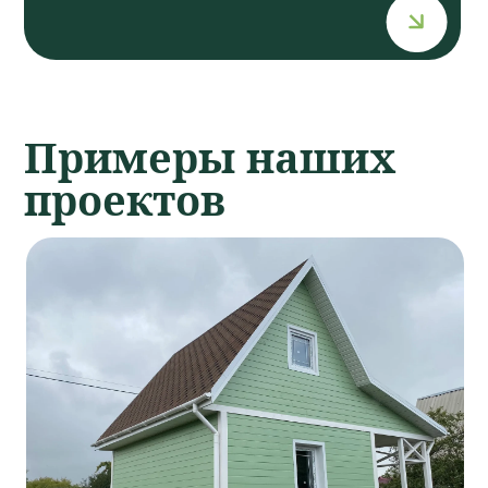
dom55@yandex.ru
+ 7 913 967-15-09
48-70-77 (*сотовый)
Разработка сайта:
ARINA.WEBSITE