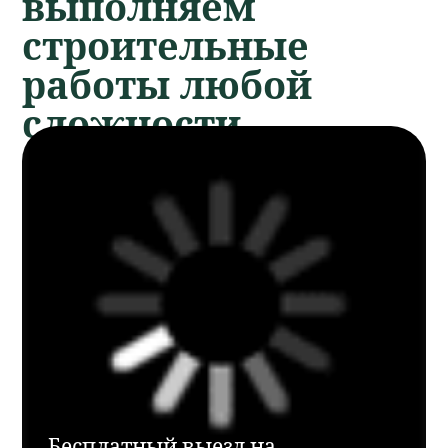
Как проходит
строительство дачи
Заявка и
консультация
Заполните форму или
позвоните — обсудим задачу и
подскажем оптимальное
решение.
Выезд инженера и
расчёт сметы
Специалист бесплатно
приедет на участок, проведёт
замер и рассчитает стоимость