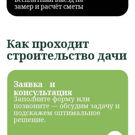
работ.
Договор и
строительство
Выполняем все этапы — от
фундамента до отделки и
подключения коммуникаций.
Сдача объекта и
гарантия
Проверяем качество и сдаём
дачу, полностью готовую к
проживанию.